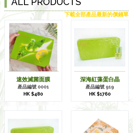
ALL PRODUCTS
下載全部產品最新的價錢單
速效滅菌面膜
深海紅藻蛋白晶
產品編號 0001
產品編號 919
HK $480
HK $1760